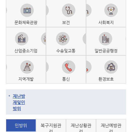
문화체육관광
보건
사회복지
산업중소기업
수송및교통
일반공공행정
지역개발
통신
환경보호
재난방
재및민
방위
민방위
복구지원관
재난상황관
재난예방관
리
리
리