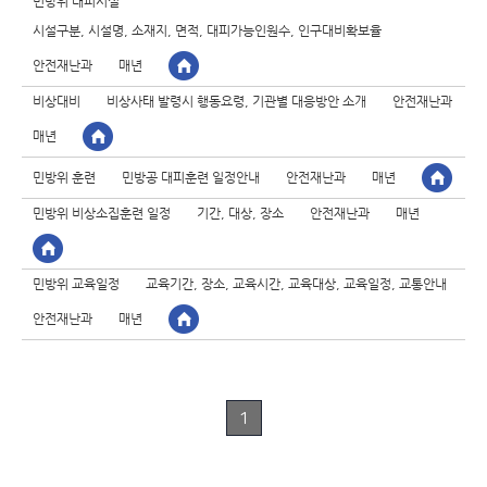
민방위 대피시설
시설구분, 시설명, 소재지, 면적, 대피가능인원수, 인구대비확보율
안전재난과
매년
비상대비
비상사태 발령시 행동요령, 기관별 대응방안 소개
안전재난과
매년
민방위 훈련
민방공 대피훈련 일정안내
안전재난과
매년
민방위 비상소집훈련 일정
기간, 대상, 장소
안전재난과
매년
민방위 교육일정
교육기간, 장소, 교육시간, 교육대상, 교육일정, 교통안내
안전재난과
매년
1