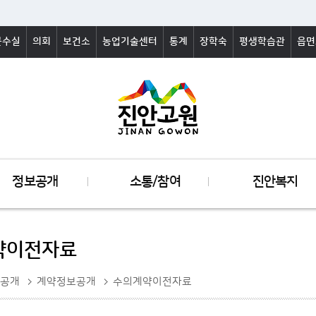
군수실
의회
보건소
농업기술센터
통계
장학숙
평생학습관
읍면
정보공개
소통/참여
진안복지
약이전자료
공개
계약정보공개
수의계약이전자료