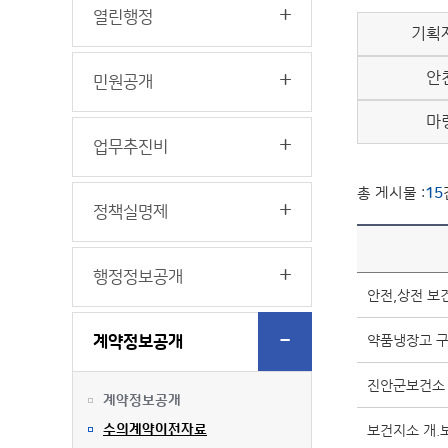
열린행정
기획
안
민원공개
마
업무추진비
총 게시물 :
15
정책실명제
행정정보공개
안전,상전 보
약품냉장고 
계약정보공개
진안군보건소 
계약정보공개
수의계약이전자료
보건지소 개.보