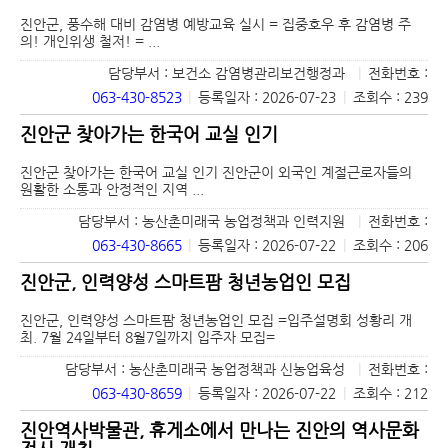
진안군, 풍수해 대비 감염병 예방교육 실시 = 집중호우 후 감염병 주
의! 개인위생 철저! = ...
담당부서 : 보건소 감염병관리보건행정과
|
전화번호 :
063-430-8523
|
등록일자 : 2026-07-23
|
조회수 : 239
진안군 찾아가는 한국어 교실 인기
진안군 찾아가는 한국어 교실 인기 진안군이 외국인 계절근로자들의
원활한 소통과 안정적인 지역 ...
담당부서 : 농산촌미래국 농업정책과 인력지원
|
전화번호 :
063-430-8665
|
등록일자 : 2026-07-22
|
조회수 : 206
진안군, 인력양성 스마트팜 청년농업인 모집
진안군, 인력양성 스마트팜 청년농업인 모집 =입주설명회 성황리 개
최. 7월 24일부터 8월7일까지 입주자 모집=
담당부서 : 농산촌미래국 농업정책과 신농업육성
|
전화번호 :
063-430-8659
|
등록일자 : 2026-07-22
|
조회수 : 212
진안역사박물관, 휴게소에서 만나는 진안의 역사문화