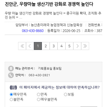
진안군, 우량마늘 생산기반 강화로 경쟁력 높인다
우량 마늘 생산기반 강화로 경쟁력 높인다 = 종구지원 확대, 조직화 추
진 논의 = ...
담당부서 : 농산촌미래국 농업정책과 신농업육성
|
전화번호 :
063-430-8660
|
등록일자 : 2026-06-25
|
조회수 : 387
1
2
3
4
5
메뉴 관리부서 :
기획홍보실 홍보팀
연락처 :
063-430-2821
이 페이지에서 제공하는 정보에 대하여 만족하십니까?
매우만족
만족
보통
불만족
매우불만족