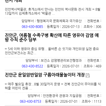
전시 개최
진안역사박물관, 휴게소에서 만나는 진안의 역사문화 전시 개최 = 8월
13일까지 김제휴게소에서 ‘박물관 ...
담당부서 : 행정복지국 문화체육과 국가유산
|
전화번호 :
063-430-8085
|
등록일자 : 2026-07-13
|
조회수 : 306
진안군, 여름철 수족구병 확산에 따른 영유아 감염 예
방 수칙 준수 당부
= 5세 이하 영유아 중심 유행... 올바른 손 씻기와 개인위생 실천 중요
진안군보건소는 최근...
담당부서 : 보건소 감염병관리보건행정과
|
전화번호 :
063-430-8522
|
등록일자 : 2026-07-01
|
조회수 : 469
진안군 운일암반일암 구름아래물놀이터 개장
= 매주 월요일 휴장...8월 30일까지 운영 = 전북 진안군이 무더위를 식
혀줄 어린이 전용 ...
담당부서 : 안전환경국 관광과 지질공원
|
전화번호 :
063-430-8753
|
등록일자 : 2026-07-01
|
조회수 : 1113