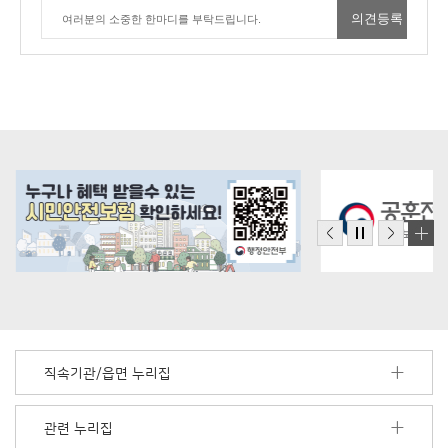
직속기관/읍면 누리집
관련 누리집