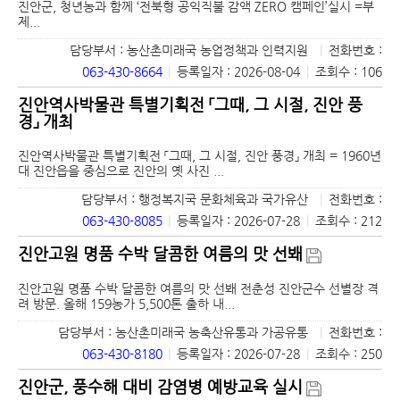
진안군, 청년농과 함께 ‘전북형 공익직불 감액 ZERO 캠페인’실시 =부
제...
담당부서 : 농산촌미래국 농업정책과 인력지원
|
전화번호 :
063-430-8664
|
등록일자 : 2026-08-04
|
조회수 : 106
진안역사박물관 특별기획전 「그때, 그 시절, 진안 풍
경」 개최
진안역사박물관 특별기획전 「그때, 그 시절, 진안 풍경」 개최 = 1960년
대 진안읍을 중심으로 진안의 옛 사진 ...
담당부서 : 행정복지국 문화체육과 국가유산
|
전화번호 :
063-430-8085
|
등록일자 : 2026-07-28
|
조회수 : 212
진안고원 명품 수박 달콤한 여름의 맛 선봬
진안고원 명품 수박 달콤한 여름의 맛 선봬 전춘성 진안군수 선별장 격
려 방문. 올해 159농가 5,500톤 출하 내...
담당부서 : 농산촌미래국 농축산유통과 가공유통
|
전화번호 :
063-430-8180
|
등록일자 : 2026-07-28
|
조회수 : 250
진안군, 풍수해 대비 감염병 예방교육 실시