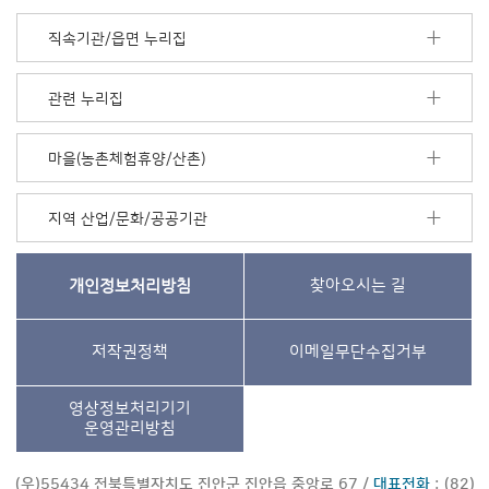
직속기관/읍면 누리집
관련 누리집
마을(농촌체험휴양/산촌)
지역 산업/문화/공공기관
개인정보처리방침
찾아오시는 길
저작권정책
이메일무단수집거부
영상정보처리기기
운영관리방침
(우)55434 전북특별자치도 진안군 진안읍 중앙로 67 /
대표전화
: (82)