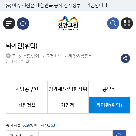
본문바로가기
이 누리집은 대한민국 공식 전자정부 누리집입니다.
타기관(위탁)
홈
소통/참여
군정소식
채용/시험정보
타기관(위탁)
지방공무원
임기제/개방형직위
공무직
청원경찰
기간제
타기관(위탁)
총 게시물 :
629
건, 페이지 :
6/63