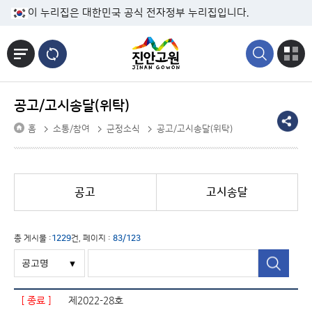
본문바로가기
이 누리집은 대한민국 공식 전자정부 누리집입니다.
공고/고시송달(위탁)
홈
소통/참여
군정소식
공고/고시송달(위탁)
공고
고시송달
총 게시물 :
1229
건, 페이지 :
83/123
[ 종료 ]
제2022-28호