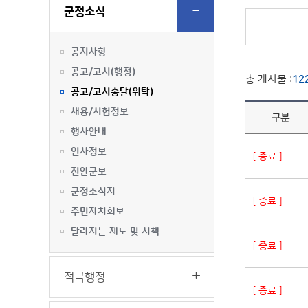
군정소식
공지사항
공고/고시(행정)
총 게시물 :
12
공고/고시송달(위탁)
채용/시험정보
구분
행사안내
인사정보
[ 종료 ]
진안군보
군정소식지
[ 종료 ]
주민자치회보
달라지는 제도 및 시책
[ 종료 ]
적극행정
[ 종료 ]