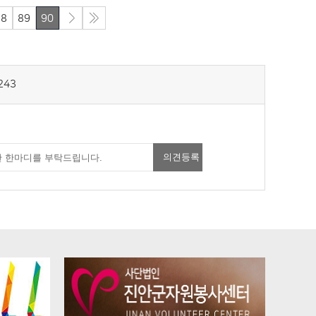
88
89
90
243