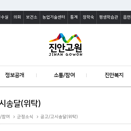
군수실
의회
보건소
농업기술센터
통계
장학숙
평생학습관
읍면
정보공개
소통/참여
진안복지
시송달(위탁)
/참여
군정소식
공고/고시송달(위탁)