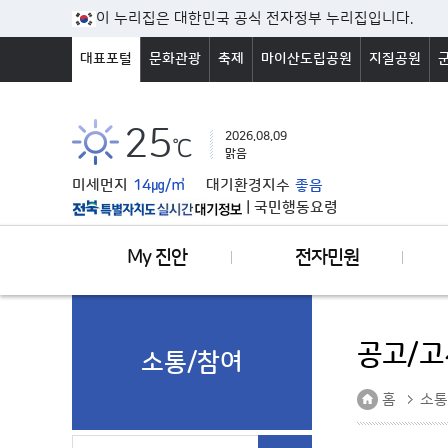
본문바로가기
이 누리집은 대한민국 공식 전자정부 누리집입니다.
대표포털
문화관광
축제
마이산도립공원
지질공원
25
2026.08.09
℃
맑음
미세먼지
14㎍/㎥
대기환경지수
좋음
|
국민행동요령
My 진안
전자민원
공고/고
소통/참여
홈
소통