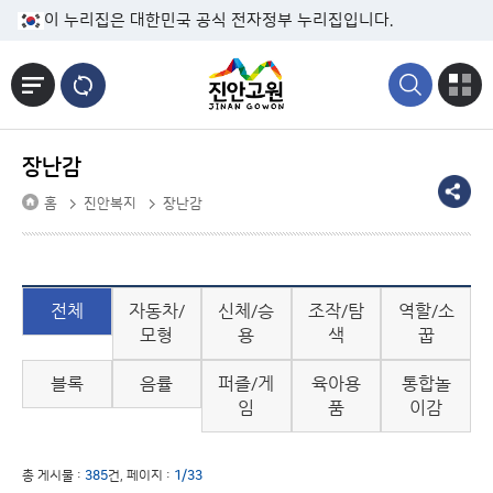
본문바로가기
이 누리집은 대한민국 공식 전자정부 누리집입니다.
장난감
홈
진안복지
장난감
전체
자동차/
신체/승
조작/탐
역할/소
모형
용
색
꿉
블록
음률
퍼즐/게
육아용
통합놀
임
품
이감
총 게시물 :
385
건, 페이지 :
1/33