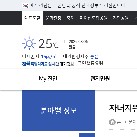
본문바로가기
이 누리집은 대한민국 공식 전자정부 누리집입니다.
대표포털
문화관광
축제
마이산도립공원
지질공원
25
2026.08.06
℃
맑음
미세먼지
14㎍/㎥
대기환경지수
좋음
|
국민행동요령
My 진안
전자민원
자녀지
분야별 정보
홈
분야