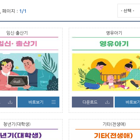
, 페이지 :
1/1
임신·출산기
영유아기
드
바로보기
다운로드
바로보
청년기(대학생)
기타(전생애)