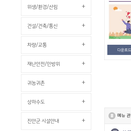
위생/환경/산림
건설/건축/통신
차량/교통
다운로
재난안전/민방위
귀농귀촌
상하수도
메뉴 관
진안군 시설안내