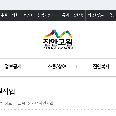
군수실
의회
보건소
농업기술센터
통계
장학숙
평생학습관
읍면
정보공개
소통/참여
진안복지
원사업
별 정보
교육
자녀지원사업