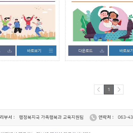
드
바로보기
다운로드
바로보
1
리부서 :
행정복지국 가족행복과 교육지원팀
연락처 :
063-43