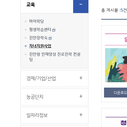
교육
총 게시물 :
5
건
마이학당
평생학습센터
진안장학숙
자녀지원사업
진안형 인재양성 진로진학 컨설
팅
경제/기업/산업
다운로
농공단지
일자리정보