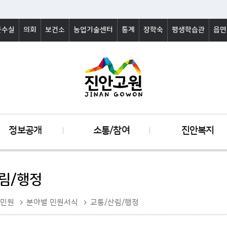
군수실
의회
보건소
농업기술센터
통계
장학숙
평생학습관
읍면
정보공개
소통/참여
진안복지
림/행정
민원
분야별 민원서식
교통/산림/행정