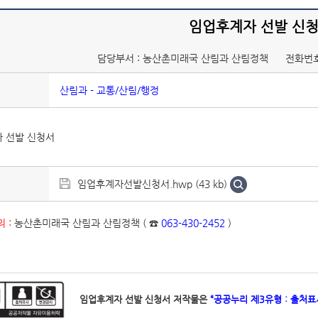
임업후계자 선발 신
담당부서 : 농산촌미래국 산림과 산림정책
전화번호
산림과 - 교통/산림/행정
 선발 신청서
임업후계자선발신청서.hwp (43 kb)
 :
농산촌미래국 산림과 산림정책 ( ☎
063-430-2452
)
임업후계자 선발 신청서 저작물은
“공공누리 제3유형 : 출처