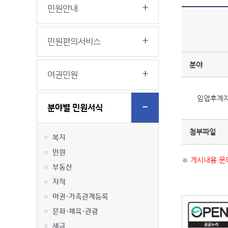
민원안내
민원편의서비스
분야
여권민원
임업후계자
분야별 민원서식
첨부파일
복지
민원
※
게시내용 문의
부동산
지적
여권·가족관계등록
문화·체육·관광
세금