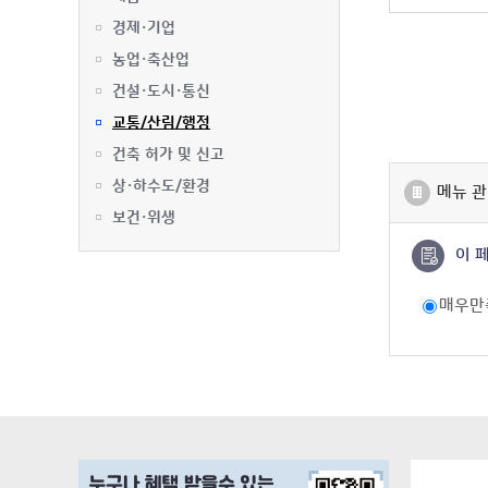
경제·기업
농업·축산업
건설·도시·통신
교통/산림/행정
건축 허가 및 신고
상·하수도/환경
메뉴 관
보건·위생
이 
매우만