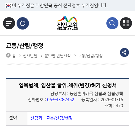
본문바로가기
이 누리집은 대한민국 공식 전자정부 누리집입니다.
교통/산림/행정
홈
전자민원
분야별 민원서식
교통/산림/행정
입목벌채, 임산물 굴위.채취(변경)허가 신청서
담당부서 : 농산촌미래국 산림과 산림정책
전화번호 :
063-430-2452
등록일자 : 2026-01-16
조회 : 470
분야
산림과 - 교통/산림/행정