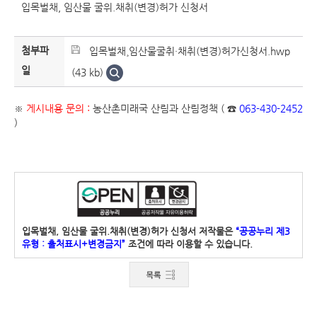
입목벌채, 임산물 굴위.채취(변경)허가 신청서
첨부파
입목벌채¸임산물굴취·채취(변경)허가신청서.hwp
일
(43 kb)
※
게시내용 문의 :
농산촌미래국 산림과 산림정책 ( ☎
063-430-2452
)
입목벌채, 임산물 굴위.채취(변경)허가 신청서 저작물은
“공공누리 제3
유형 : 출처표시+변경금지”
조건에 따라 이용할 수 있습니다.