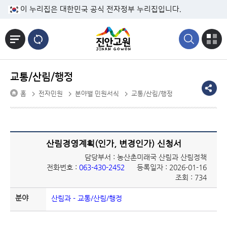
본문바로가기
이 누리집은 대한민국 공식 전자정부 누리집입니다.
교통/산림/행정
홈
전자민원
분야별 민원서식
교통/산림/행정
산림경영계획(인가, 변경인가) 신청서
담당부서 : 농산촌미래국 산림과 산림정책
전화번호 :
063-430-2452
등록일자 : 2026-01-16
조회 : 734
분야
산림과 - 교통/산림/행정