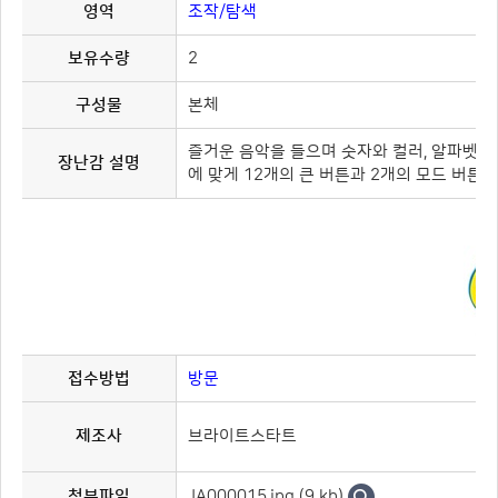
영역
조작/탐색
보유수량
2
구성물
본체
즐거운 음악을 들으며 숫자와 컬러, 알파벳,
장난감 설명
에 맞게 12개의 큰 버튼과 2개의 모드 버튼
접수방법
방문
제조사
브라이트스타트
JA000015.jpg (9 kb)
첨부파일