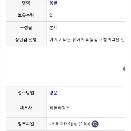
영역
음률
보유수량
2
구성물
본체
장난감 설명
아기 기타는 유아의 리듬감과 창의력을 길러주
접수방법
방문
제조사
리틀타익스
JA000023.jpg (4 kb)
첨부파일