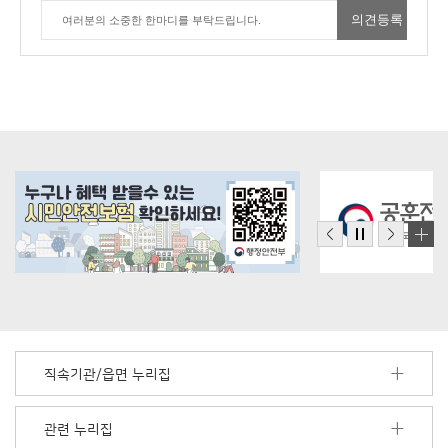
직속기관/읍면 누리집
관련 누리집