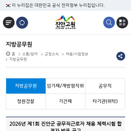
본문바로가기
이 누리집은 대한민국 공식 전자정부 누리집입니다.
지방공무원
홈
소통/참여
군정소식
채용/시험정보
지방공무원
지방공무원
임기제/개방형직위
공무직
청원경찰
기간제
타기관(위탁)
2026년 제1회 진안군 공무직근로자 채용 체력시험 합
격자 발표 공고