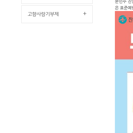
문민수 진
은 표준예
고향사랑기부제