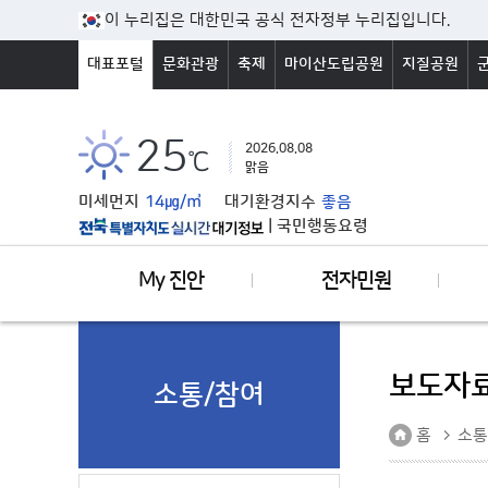
본문바로가기
이 누리집은 대한민국 공식 전자정부 누리집입니다.
대표포털
문화관광
축제
마이산도립공원
지질공원
25
2026.08.08
℃
맑음
미세먼지
14㎍/㎥
대기환경지수
좋음
|
국민행동요령
My 진안
전자민원
보도자
소통/참여
홈
소통