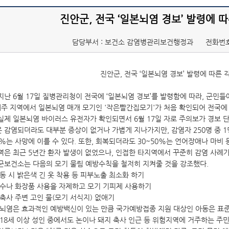
진안군, 전국 ‘일본뇌염 경보’ 발령에 
담당부서 : 보건소 감염병관리보건행정과
전화번호
진안군, 전국 ‘일본뇌염 경보’ 발령에 따른 
지난 6월 17일 질병관리청이 전국에 ‘일본뇌염 경보’를 발령함에 따라, 군민들
 제주 지역에서 일본뇌염 매개 모기인 '작은빨간집모기'가 처음 확인되어 전국에
실제 일본뇌염 바이러스 유전자가 확인되면서 6월 17일 자로 주의보가 경보 
 감염되더라도 대부분 증상이 없거나 가볍게 지나가지만, 감염자 250명 중 1
0%는 사망에 이를 수 있다. 또한, 회복되더라도 30~50%는 언어장애나 마비
역은 최근 5년간 환자 발생이 없었으나, 인접한 타지역에서 꾸준히 감염 사례가
군보건소는 다음의 모기 물림 예방수칙을 철저히 지켜줄 것을 강조했다.
동 시 밝은색 긴 옷 착용 등 피부노출 최소화 하기
향수나 화장품 사용을 자제하고 모기 기피제 사용하기
 축사 주변 고인 물(모기 서식지) 없애기
본뇌염은 효과적인 예방백신이 있는 만큼 국가예방접종 지원 대상인 아동은 표준
 18세 이상 성인 중에서도 논이나 돼지 축사 인근 등 위험지역에 거주하는 주