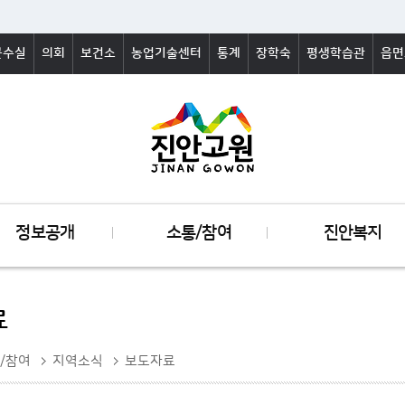
군수실
의회
보건소
농업기술센터
통계
장학숙
평생학습관
읍면
정보공개
소통/참여
진안복지
료
/참여
지역소식
보도자료