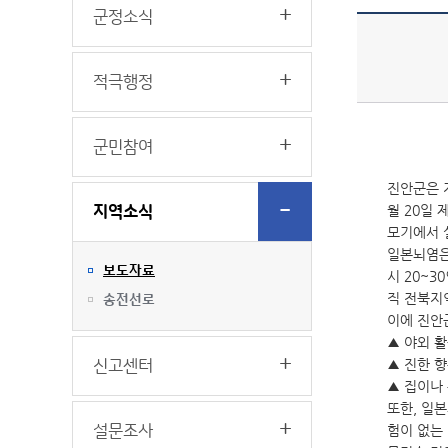
군정소식
적극행정
군민참여
진안군은 
월 20일
지역소식
모기에서 
일본뇌염은
보도자료
시 20~3
직 전북지
송전선로
이에 진안
▲ 야외 활
▲ 진한 
신고센터
▲ 집이나
또한, 일
설문조사
험이 없는