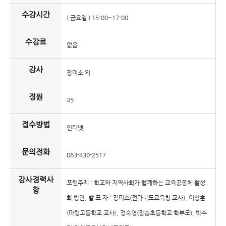
수강시간
( 금요일 ) 15:00~17:00
수강료
없음
강사
장미소 외
정원
45
접수방법
인터넷
문의전화
063-430-2517
강사경력사
포럼주제 : 학교와 지역사회가 함께하는 교육공동체 활성
항
화 방안, 발 표 자 : 장미소(전라북도교육청 교사), 이상훈
(마령고등학교 교사), 정숙영(장승초등학교 학부모), 박수