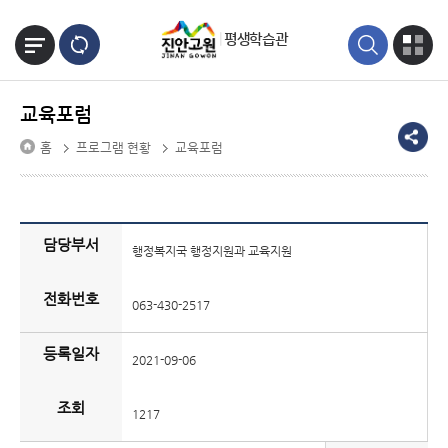
본문바로가기
평생학습관
교육포럼
홈
프로그램 현황
교육포럼
담당부서
행정복지국 행정지원과 교육지원
전화번호
063-430-2517
등록일자
2021-09-06
조회
1217