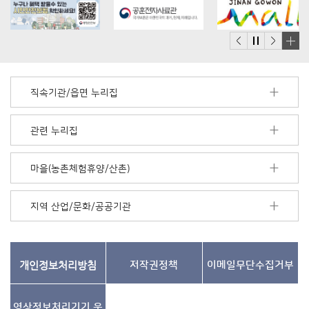
배
너
모
직속기관/읍면 누리집
음
더
보
관련 누리집
기
마을(농촌체험휴양/산촌)
지역 산업/문화/공공기관
개인정보처리방침
저작권정책
이메일무단수집거부
영상정보처리기기
운