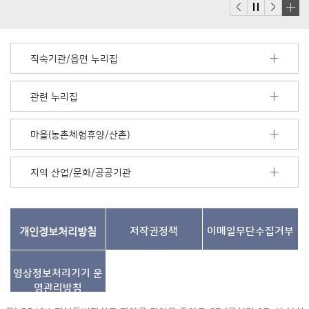
배
너
모
직속기관/읍면 누리집
음
더
보
관련 누리집
기
마을(농촌체험휴양/산촌)
지역 산업/문화/공공기관
개인정보처리방침
저작권정책
이메일무단수집거부
영상정보처리기기
운
영관리방침