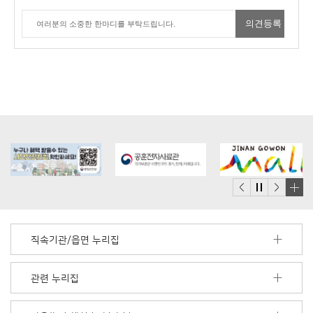
배
너
모
직속기관/읍면 누리집
음
더
보
관련 누리집
기