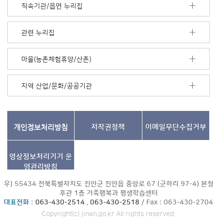
모
직속기관/읍면 누리집
음
더
보
관련 누리집
기
마을(농촌체험휴양/산촌)
지역 산업/문화/공공기관
개인정보처리방침
저작권정책
이메일무단수집거부
영상정보처리기기
운
영관리방침
우) 55434 전북특별자치도 진안군 진안읍 중앙로 67 (군하리 97-4) 본청
후관 1층 가족행복과 평생학습센터
대표전화
:
063-430-2514
,
063-430-2518
/ Fax : 063-430-2704
Copyright(c) jinan.go.kr All rights reserved.