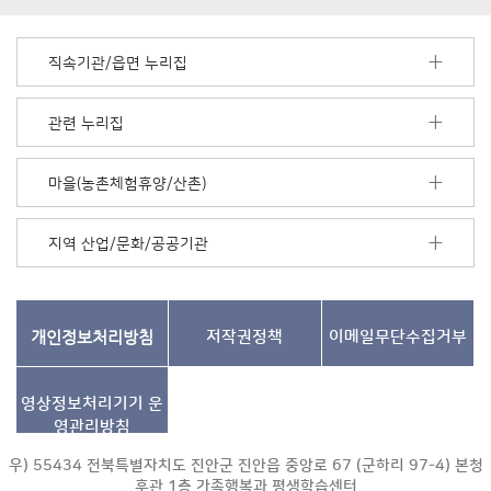
배
너
모
직속기관/읍면 누리집
음
더
보
관련 누리집
기
마을(농촌체험휴양/산촌)
지역 산업/문화/공공기관
개인정보처리방침
저작권정책
이메일무단수집거부
영상정보처리기기
운
영관리방침
우) 55434 전북특별자치도 진안군 진안읍 중앙로 67 (군하리 97-4) 본청
후관 1층 가족행복과 평생학습센터