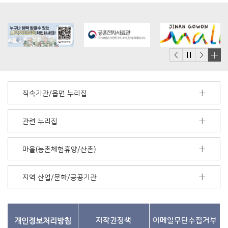
배
너
모
직속기관/읍면 누리집
음
더
보
관련 누리집
기
마을(농촌체험휴양/산촌)
지역 산업/문화/공공기관
개인정보처리방침
저작권정책
이메일무단수집거부