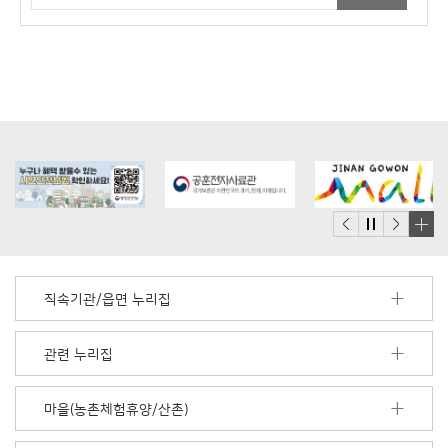
배
너
모
직속기관/읍면 누리집
음
더
보
관련 누리집
기
마을(농촌체험휴양/산촌)