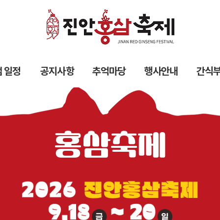
 일정
공지사항
추억마당
행사안내
간식
홍삼축제