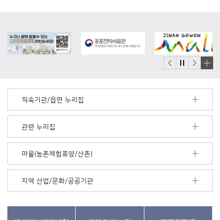
배
너
모
직속기관/읍면 누리집
음
더
보
관련 누리집
기
마을(농촌체험휴양/산촌)
지역 산업/문화/공공기관