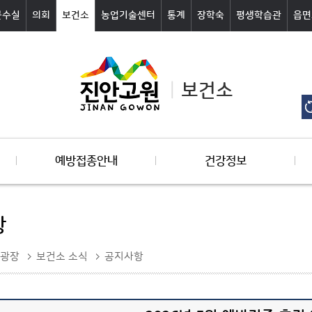
군수실
의회
보건소
농업기술센터
통계
장학숙
평생학습관
읍면
보건소
예방접종안내
건강정보
항
광장
보건소 소식
공지사항