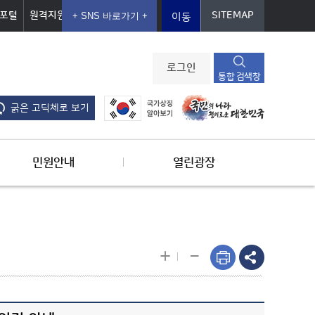
포털
원격지원
SITEMAP
이동
로그인
통합 검색창
굵은 고딕체로 보기
민원안내
열린광장
-
+