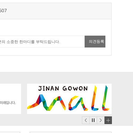
507
배