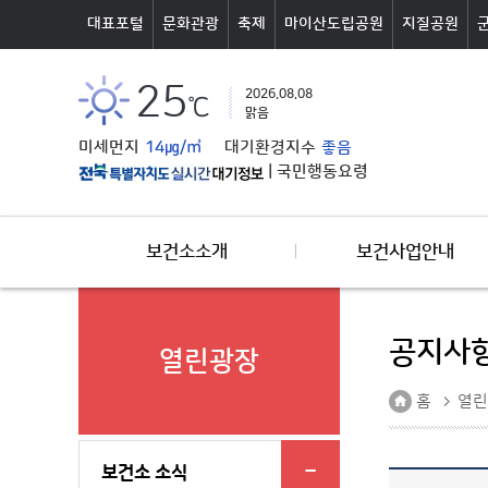
본문바로가기
대표포털
문화관광
축제
마이산도립공원
지질공원
25
2026.08.08
℃
맑음
미세먼지
14㎍/㎥
대기환경지수
좋음
|
국민행동요령
보건소소개
보건사업안내
공지사
열린광장
홈
열린
보건소 소식