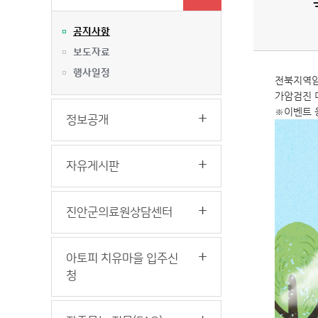
공지사항
보도자료
행사일정
전북지역암
가암검진 
※이벤트 
정보공개
자유게시판
진안군의료원상담센터
아토피 치유마을 입주신
청