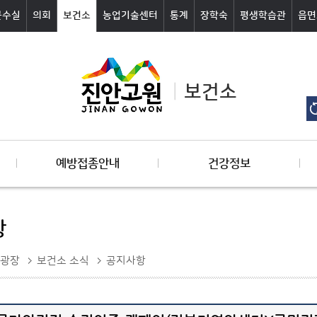
군수실
의회
보건소
농업기술센터
통계
장학숙
평생학습관
읍면
보건소
예방접종안내
건강정보
항
광장
보건소 소식
공지사항