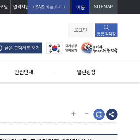
포털
원격지원
SITEMAP
이동
로그인
통합 검색창
굵은 고딕체로 보기
민원안내
열린광장
-
+