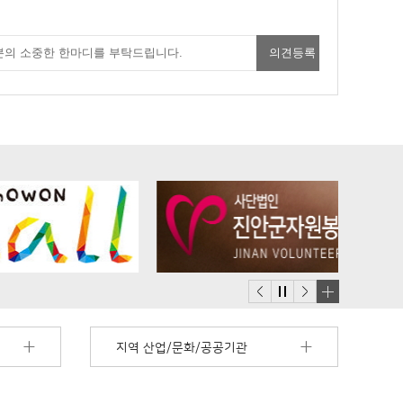
배
너
지역 산업/문화/공공기관
모
음
더