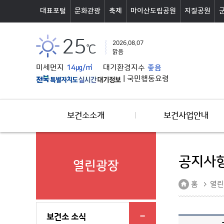
본문바로가기
대표포털
문화관광
축제
마이산도립공원
지질공원
25
2026.08.07
℃
맑음
미세먼지
14㎍/㎥
대기환경지수
좋음
|
국민행동요령
보건소소개
보건사업안내
공지사
열린광장
홈
열린
보건소 소식