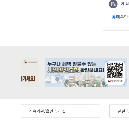
이 
매우만
직속기관/읍면 누리집
관련 