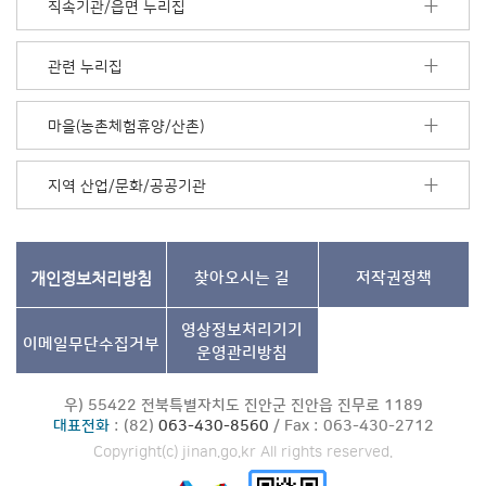
직속기관/읍면 누리집
음
더
보
관련 누리집
기
마을(농촌체험휴양/산촌)
지역 산업/문화/공공기관
개인정보처리방침
찾아오시는 길
저작권정책
영상정보처리기기
이메일무단수집거부
운영관리방침
우) 55422 전북특별자치도 진안군 진안읍 진무로 1189
대표전화
: (82)
063-430-8560
/ Fax : 063-430-2712
Copyright(c) jinan.go.kr All rights reserved.