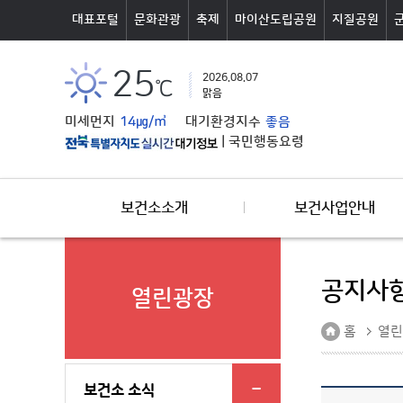
본문바로가기
대표포털
문화관광
축제
마이산도립공원
지질공원
25
2026.08.07
℃
맑음
미세먼지
14㎍/㎥
대기환경지수
좋음
|
국민행동요령
보건소소개
보건사업안내
공지사
열린광장
홈
열린
보건소 소식