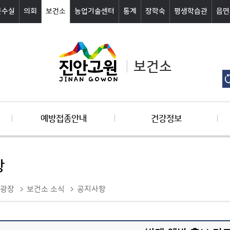
군수실
의회
보건소
농업기술센터
통계
장학숙
평생학습관
읍면
보건소
예방접종안내
건강정보
항
광장
보건소 소식
공지사항