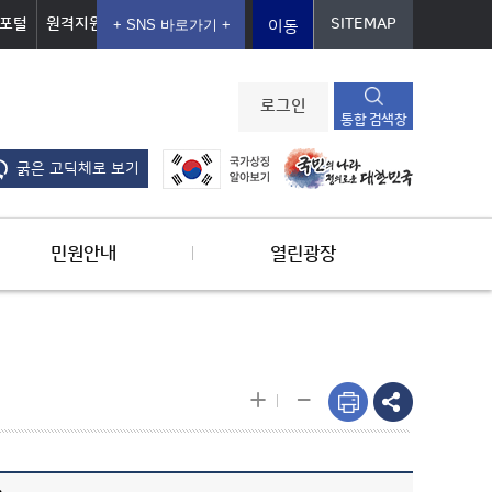
포털
원격지원
SITEMAP
이동
로그인
통합 검색창
굵은 고딕체로 보기
민원안내
열린광장
-
+