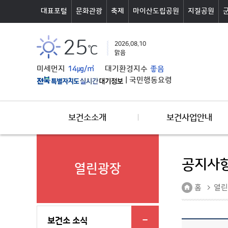
본문바로가기
대표포털
문화관광
축제
마이산도립공원
지질공원
25
2026.08.10
℃
맑음
미세먼지
14㎍/㎥
대기환경지수
좋음
|
국민행동요령
보건소소개
보건사업안내
공지사
열린광장
홈
열린
보건소 소식