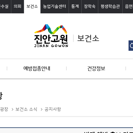
군수실
의회
보건소
농업기술센터
통계
장학숙
평생학습관
읍면
보건소
예방접종안내
건강정보
항
광장
보건소 소식
공지사항