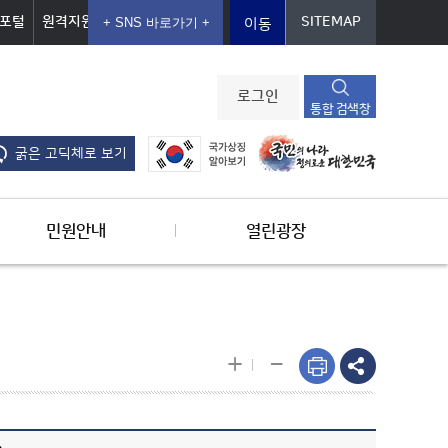
포털
원격지원
SITEMAP
이동
로그인
통합 검색창
굵은 고딕체로 보기
민원안내
열린광장
-
+