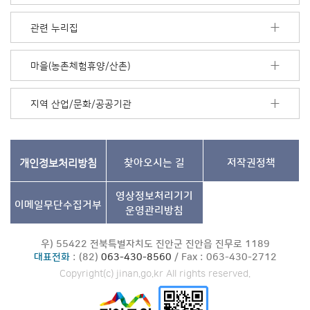
더
보
관련 누리집
기
마을(농촌체험휴양/산촌)
지역 산업/문화/공공기관
개인정보처리방침
찾아오시는 길
저작권정책
영상정보처리기기
이메일무단수집거부
운영관리방침
우) 55422 전북특별자치도 진안군 진안읍 진무로 1189
대표전화
: (82)
063-430-8560
/ Fax : 063-430-2712
Copyright(c) jinan.go.kr All rights reserved.