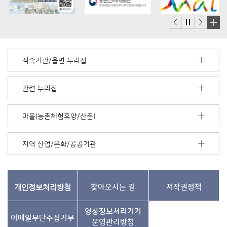
배
너
모
직속기관/읍면 누리집
음
더
보
관련 누리집
기
마을(농촌체험휴양/산촌)
지역 산업/문화/공공기관
개인정보처리방침
찾아오시는 길
저작권정책
영상정보처리기기
이메일무단수집거부
운영관리방침