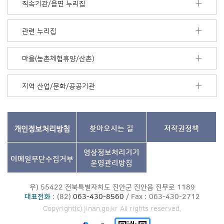
직속기관/읍면 누리집
음
더
보
관련 누리집
기
마을(농촌체험휴양/산촌)
지역 산업/문화/공공기관
개인정보처리방침
찾아오시는 길
저작권정책
영상정보처리기기
이메일무단수집거부
운영관리방침
우) 55422 전북특별자치도 진안군 진안읍 진무로 1189
대표전화
: (82)
063-430-8560
/ Fax : 063-430-2712
Copyright(c) jinan.go.kr All rights reserved.