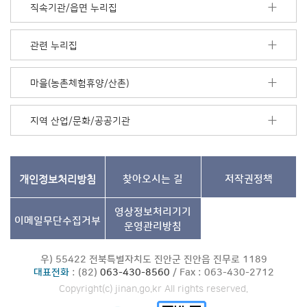
모
직속기관/읍면 누리집
음
더
보
관련 누리집
기
마을(농촌체험휴양/산촌)
지역 산업/문화/공공기관
개인정보처리방침
찾아오시는 길
저작권정책
영상정보처리기기
이메일무단수집거부
운영관리방침
우) 55422 전북특별자치도 진안군 진안읍 진무로 1189
대표전화
: (82)
063-430-8560
/ Fax : 063-430-2712
Copyright(c) jinan.go.kr All rights reserved.