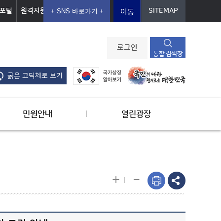
포털
원격지원
SITEMAP
이동
로그인
통합 검색창
굵은 고딕체로 보기
민원안내
열린광장
-
+