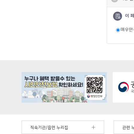
이 
매우만
직속기관/읍면 누리집
관련 