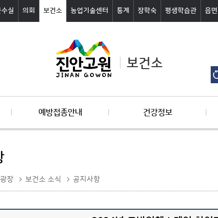
군수실
의회
보건소
농업기술센터
통계
장학숙
평생학습관
읍면
보건소
예방접종안내
건강정보
항
광장
보건소 소식
공지사항