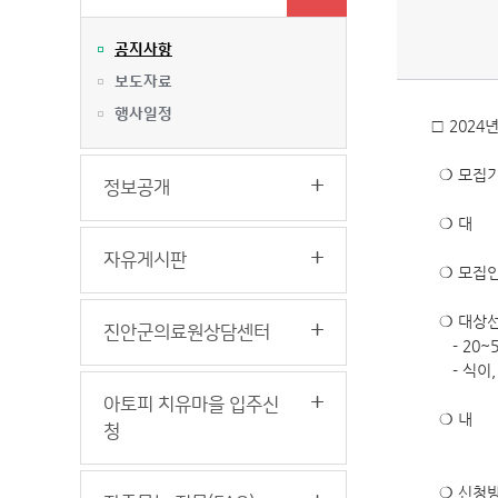
공지사항
보도자료
행사일정
□ 202
❍ 모집기간 :
정보공개
❍ 대 상
자유게시판
❍ 모집인원
❍ 대상선
진안군의료원상담센터
- 20~5
- 식이,
아토피 치유마을 입주신
❍ 내 용
청
- 모바
❍ 신청방