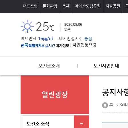
본문바로가기
대표포털
문화관광
축제
마이산도립공원
지질공원
25
2026.08.06
℃
맑음
미세먼지
14㎍/㎥
대기환경지수
좋음
|
국민행동요령
보건소소개
보건사업안내
공지사
열린광장
홈
열린
보건소 소식