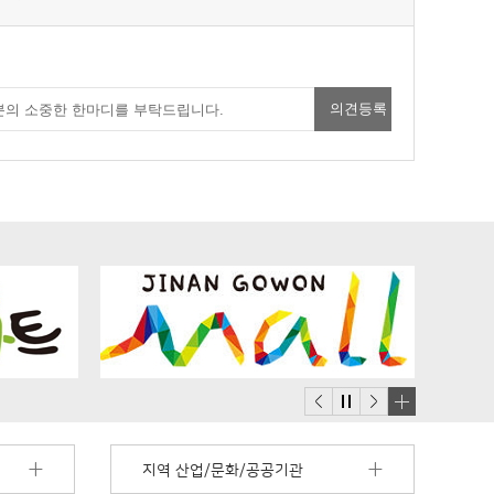
배
너
지역 산업/문화/공공기관
모