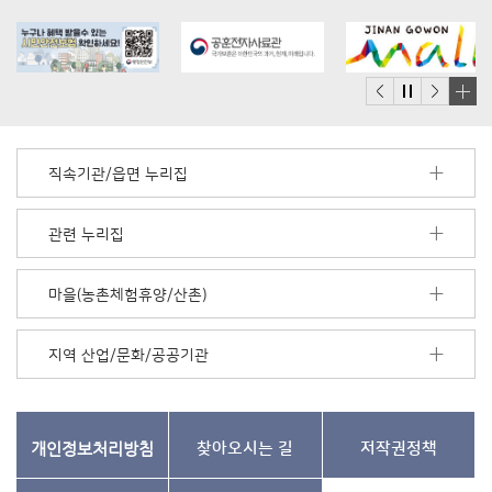
배
너
모
직속기관/읍면 누리집
음
더
보
관련 누리집
기
마을(농촌체험휴양/산촌)
지역 산업/문화/공공기관
개인정보처리방침
찾아오시는 길
저작권정책