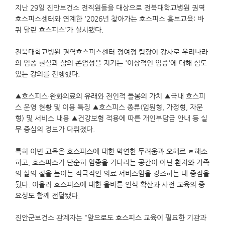
지난 29일 진안보건소 전직원들을 대상으로 전북대학교병원 권역
호스피스센터와 연계한 '2026년 찾아가는 호스피스 홍보교육: 바
퀴 달린 호스피스'가 실시됐다.
전북대학교병원 권역호스피스센터 정여정 팀장이 강사로 우리나라
의 임종 현실과 삶의 존엄성을 지키는 '이상적인 임종'에 대해 심도
있는 강의를 진행했다.
▲호스피스·완화의료의 유래와 전인적 돌봄의 가치 ▲국내 호스피
스 운영 현황 및 이용 특징 ▲호스피스 종류(입원형, 가정형, 자문
형) 및 서비스 내용 ▲건강보험 적용에 따른 개인부담금 안내 등 실
무 중심의 정보가 다뤄졌다.
특히 이번 교육은 호스피스에 대한 막연한 두려움과 오해르 ㄹ해소
하고, 호스피스가 단순히 임종을 기다리는 공간이 아닌 환자와 가족
의 삶의 질을 높이는 적극적인 의료 서비스임을 강조하는 데 중점을
뒀다. 아울러 호스피스에 대한 올바른 인식 확산과 사전 교육의 중
요성도 함께 전달됐다.
진안군보건소 관계자는 "앞으로도 호스피스 교육이 필요한 기관과