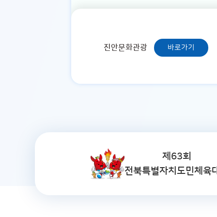
진안문화관광
바로가기
제63회
전북특별자치도민체육