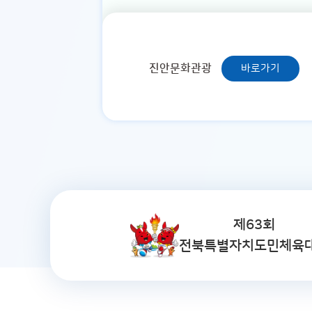
진안문화관광
바로가기
제63회
전북특별자치도민체육