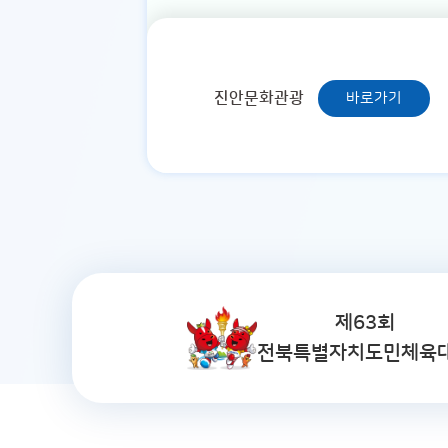
진안문화관광
바로가기
제63회
전북특별자치도민체육