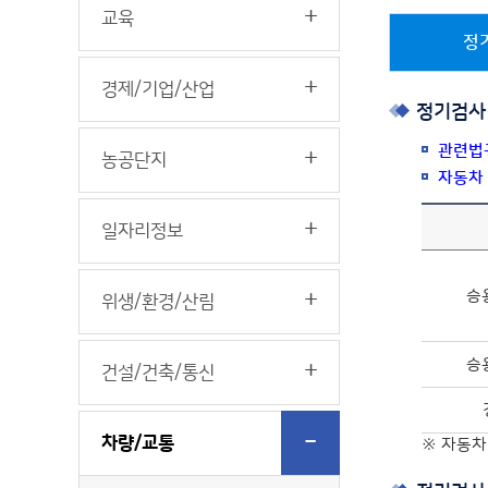
교육
정
경제/기업/산업
정기검사
관련법
농공단지
자동차
일자리정보
승
위생/환경/산림
승
건설/건축/통신
차량/교통
※ 자동차