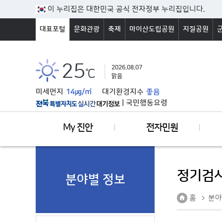
본문바로가기
이 누리집은 대한민국 공식 전자정부 누리집입니다.
대표포털
문화관광
축제
마이산도립공원
지질공원
25
2026.08.07
℃
맑음
미세먼지
14㎍/㎥
대기환경지수
좋음
|
국민행동요령
My 진안
전자민원
정기검사
분야별 정보
홈
분야