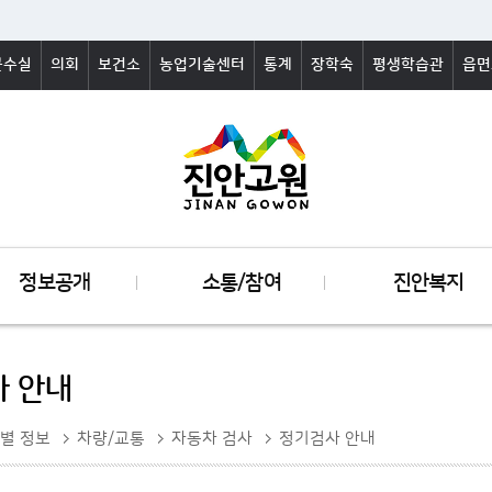
군수실
의회
보건소
농업기술센터
통계
장학숙
평생학습관
읍면
정보공개
소통/참여
진안복지
 안내
별 정보
차량/교통
자동차 검사
정기검사 안내