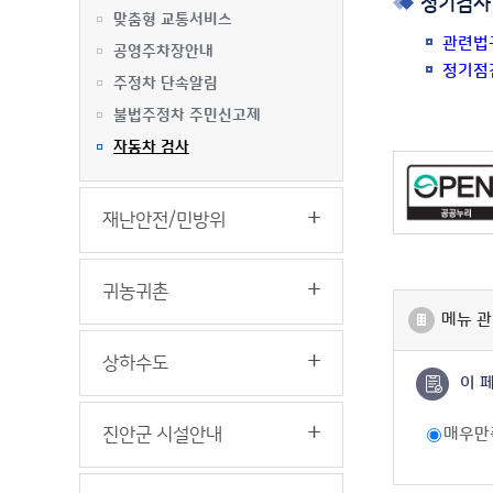
정기검사
맞춤형 교통서비스
관련법
공영주차장안내
정기점
주정차 단속알림
불법주정차 주민신고제
자동차 검사
재난안전/민방위
귀농귀촌
메뉴 관
상하수도
이 
진안군 시설안내
매우만