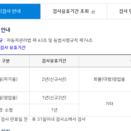
기검사 안내
검사유효기간 조회
검사 
 안내
규
: 자동차관리법 제 43조 및 동법시행규칙 제74조
 검사 유효기간
구분
검사유효기간
용(자가용)
2년(신규4년)
화물(대형)영업용
용(영업용)
1년(신규2년)
기타
경·소형
1년
 검사 만료일 전ㆍ후 31일이내 검사소에서 검사