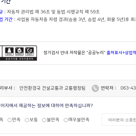
 기간
규
: 자동차 관리법 제 36조 및 동법 시행규칙 제 59조
검 기간
: 사업용 자동차중 차령 경과(승용 3년, 승합 4년, 화물 5년)후
정기검사 안내 저작물은 "공공누리"
출처표시+상업
리부서 :
안전환경국 건설교통과 교통행정팀
연락처 :
063-43
페이지에서 제공하는 정보에 대하여 만족하십니까?
족
만족
보통
불만족
매우불만족