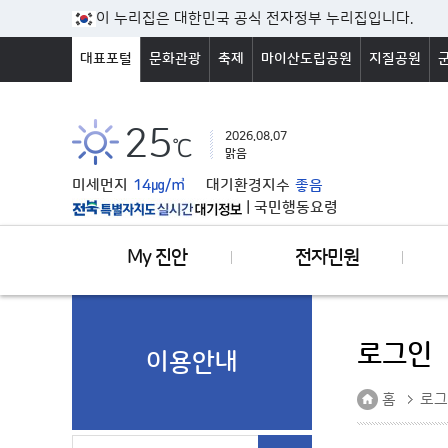
본문바로가기
이 누리집은 대한민국 공식 전자정부 누리집입니다.
대표포털
문화관광
축제
마이산도립공원
지질공원
25
2026.08.07
℃
맑음
미세먼지
14㎍/㎥
대기환경지수
좋음
|
국민행동요령
My 진안
전자민원
로그인
이용안내
홈
로그