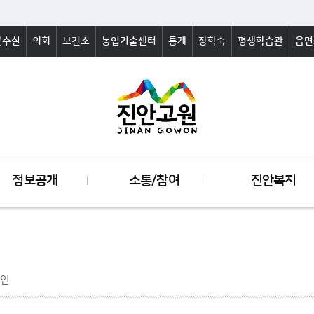
군수실
의회
보건소
농업기술센터
통계
장학숙
평생학습관
읍면
정보공개
소통/참여
진안복지
인