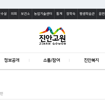
군수실
의회
보건소
농업기술센터
통계
장학숙
평생학습관
읍면
정보공개
소통/참여
진안복지
인