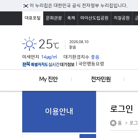
본문바로가기
이 누리집은 대한민국 공식 전자정부 누리집입니다.
대표포털
문화관광
축제
마이산도립공원
지질공원
25
2026.08.10
℃
맑음
미세먼지
14㎍/㎥
대기환경지수
좋음
|
국민행동요령
My 진안
전자민원
로그인
이용안내
홈
로그