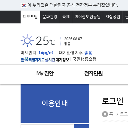
본문바로가기
이 누리집은 대한민국 공식 전자정부 누리집입니다.
대표포털
문화관광
축제
마이산도립공원
지질공원
25
2026.08.07
℃
맑음
미세먼지
14㎍/㎥
대기환경지수
좋음
|
국민행동요령
My 진안
전자민원
로그인
이용안내
홈
로그