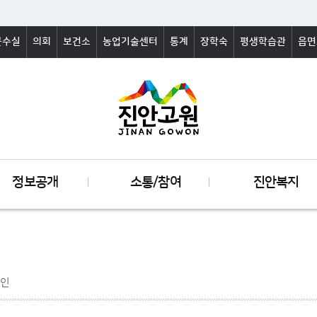
군수실
의회
보건소
농업기술센터
통계
장학숙
평생학습관
읍면
정보공개
소통/참여
진안복지
인