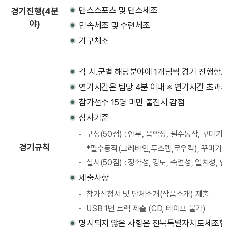
댄스스포츠 및 댄스체조
경기진행(4분
야)
민속체조 및 수련체조
기구체조
각 시․군별 해당분야에 1개팀씩 경기 진행함.
연기시간은 팀당 4분 이내 ※ 연기시간 초과시
참가선수 15명 미만 출전시 감점
심사기준
구성(50점) : 안무, 음악성, 필수동작, 꾸미기
경기규칙
*필수동작(그레바인,투스텝,로우킥), 꾸미기3
실시(50점) : 정확성, 강도, 숙련성, 일치성, 
제출사항
참가신청서 및 단체소개(작품소개) 제출
USB 1번 트랙 제출 (CD, 테이프 불가)
명시되지 않은 사항은 전북특별자치도체조협