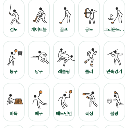
검도
게이트볼
골프
궁도
그라운드골프
농구
당구
레슬링
롤러
민속경기
바둑
배구
배드민턴
복싱
볼링