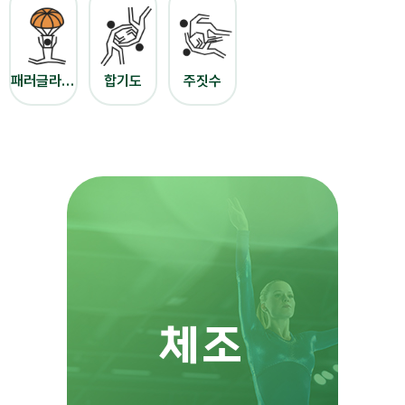
패러글라이딩
합기도
주짓수