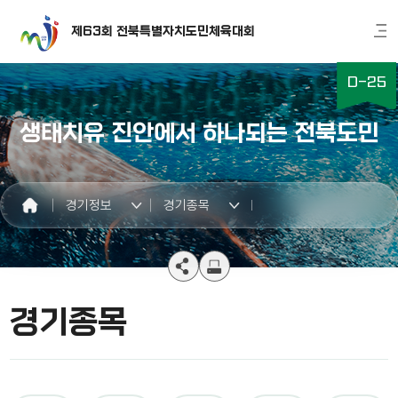
제63회 전북특별자치도민체육대회
D-
25
생태치유 진안에서 하나되는 전북도민
경기정보
경기종목
경기종목