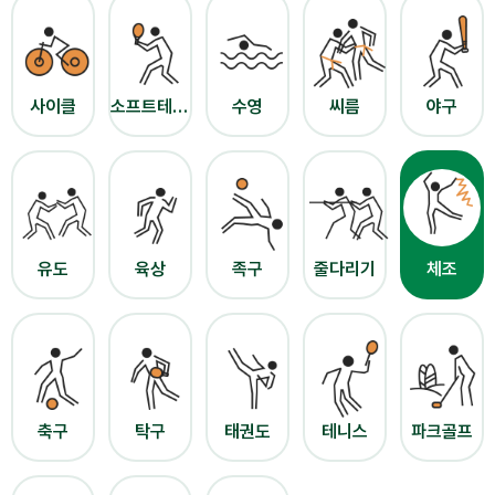
사이클
소프트테니스
수영
씨름
야구
유도
육상
족구
줄다리기
체조
축구
탁구
태권도
테니스
파크골프