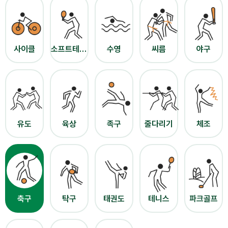
사이클
소프트테니스
수영
씨름
야구
유도
육상
족구
줄다리기
체조
축구
탁구
태권도
테니스
파크골프