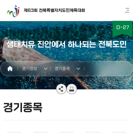
제63회 전북특별자치도민체육대회
D-
27
생태치유 진안에서 하나되는 전북도민
경기정보
경기종목
경기종목