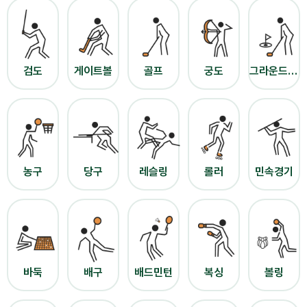
검도
게이트볼
골프
궁도
그라운드골프
농구
당구
레슬링
롤러
민속경기
바둑
배구
배드민턴
복싱
볼링