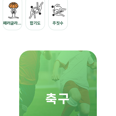
패러글라이딩
합기도
주짓수