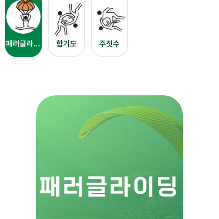
패러글라이딩
합기도
주짓수