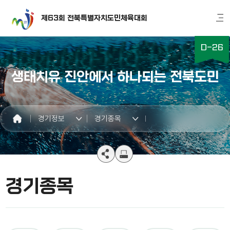
제63회 전북특별자치도민체육대회
D-
26
생태치유 진안에서 하나되는 전북도민
경기정보
경기종목
경기종목