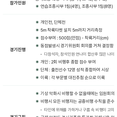
참가인원
연습조종사부 1팀(4명), 조종사부 1팀(8명)
개인전, 단체전
5m 착륙타켓 설치 5m까지 거리측정
점수부여 : 500점(만점) - 착륙거리(cm)
동점발생시 경기위원회 회의를 거쳐 결정함
경기진행
다참석자, 참석인원 연나이 합산후 많은 나이
개인 : 2회 비행후 종합 점수 부여
단체 : 출전선수 12명 성적 종합하여 시상
이륙 : 각 부문별 대진추첨 순으로 이륙
기상 악화시 비행할 수 없을때에는 임원회의를
비행시 모든 비행자는 공중비행 수칙을 준수
타인에 위해를 가하거나 구름 속 비행이 고의적