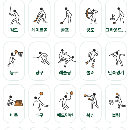
검도
게이트볼
골프
궁도
그라운드골프
농구
당구
레슬링
롤러
민속경기
바둑
배구
배드민턴
복싱
볼링