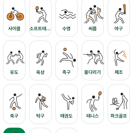
사이클
소프트테니스
수영
씨름
야구
유도
육상
족구
줄다리기
체조
축구
탁구
태권도
테니스
파크골프