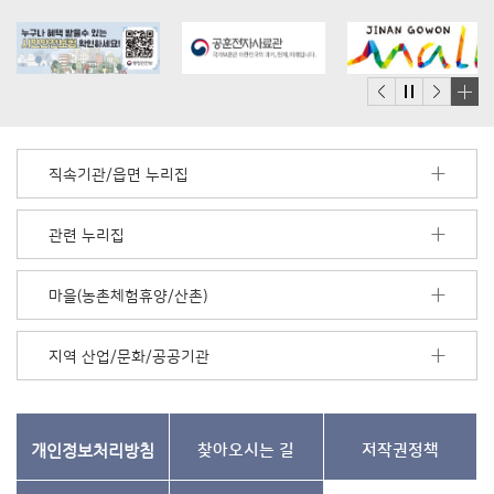
배
너
모
직속기관/읍면 누리집
음
더
보
관련 누리집
기
마을(농촌체험휴양/산촌)
지역 산업/문화/공공기관
개인정보처리방침
찾아오시는 길
저작권정책