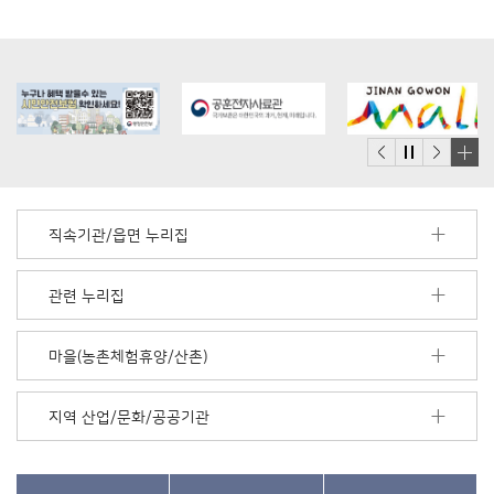
배
너
모
직속기관/읍면 누리집
음
더
보
관련 누리집
기
마을(농촌체험휴양/산촌)
지역 산업/문화/공공기관