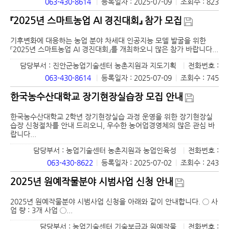
063-430-8614
|
등록일자 : 2025-07-09
|
조회수 : 823
『2025년 스마트농업 AI 경진대회』 참가 모집
기후변화에 대응하는 농업 분야 차세대 인공지능 모델 발굴을 위한
『2025년 스마트농업 AI 경진대회』를 개최하오니 많은 참가 바랍니다...
담당부서 : 진안군농업기술센터 농촌지원과 지도기획
|
전화번호 :
063-430-8614
|
등록일자 : 2025-07-09
|
조회수 : 745
한국농수산대학교 장기현장실습장 모집 안내
한국농수산대학교 2학년 장기현장실습 과정 운영을 위한 장기현장실
습장 신청절차를 안내 드리오니, 우수한 농어업경영체의 많은 관심 바
랍니다...
담당부서 : 농업기술센터 농촌지원과 농업인육성
|
전화번호 :
063-430-8622
|
등록일자 : 2025-07-02
|
조회수 : 243
2025년 원예작물분야 시범사업 신청 안내
2025년 원예작물분야 시범사업 신청을 아래와 같이 안내합니다. ◯ 사
업 량 : 3개 사업 ◯...
담당부서 : 농업기술센터 기술보급과 원예작물
|
전화번호 :