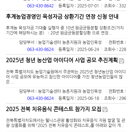
063-430-8642
|
등록일자 : 2025-07-01
|
조회수 : 332
후계농업경영인 육성자금 상환기간 연장 신청 안내
후계농 육성자금 기대출 실행자 중 10년 원금균등분할 상환조건(거치
기간에 해당하시는 분) → 20년 원금균등분할상환 으로 연장...
담당부서 : 농업기술센터 농촌지원과 농업인육성
|
전화번호 :
063-430-8624
|
등록일자 : 2025-06-24
|
조회수 : 228
2025년 청년 농산업 아이디어 사업 공모 추진계획
전북 특별자치도 농업기술원에서 주관하는 2025년 청년농산업 아이디
어 사업 공모에 유능하고 참신한 아이디어를 가진 청년농업인들의 많
은 ...
담당부서 : 농업기술센터 농촌지원과 농업인육성
|
전화번호 :
063-430-8624
|
등록일자 : 2025-06-18
|
조회수 : 296
2025 전북 치유음식 콘테스트 참가지 모집
전북특별자치도에서는 웰니스관광 활성화와 치유음식 자원 발굴 및 관
광 상품화를 위해 『2025 전북 치유음식 콘테스트』를 아래와 같이 개...