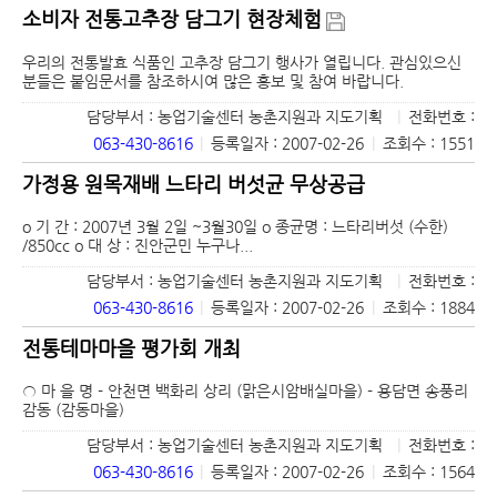
소비자 전통고추장 담그기 현장체험
우리의 전통발효 식품인 고추장 담그기 행사가 열립니다. 관심있으신
분들은 붙임문서를 참조하시여 많은 홍보 및 참여 바랍니다.
담당부서 : 농업기술센터 농촌지원과 지도기획
|
전화번호 :
063-430-8616
|
등록일자 : 2007-02-26
|
조회수 : 1551
가정용 원목재배 느타리 버섯균 무상공급
o 기 간 : 2007년 3월 2일 ~3월30일 o 종균명 : 느타리버섯 (수한)
/850cc o 대 상 : 진안군민 누구나...
담당부서 : 농업기술센터 농촌지원과 지도기획
|
전화번호 :
063-430-8616
|
등록일자 : 2007-02-26
|
조회수 : 1884
전통테마마을 평가회 개최
○ 마 을 명 - 안천면 백화리 상리 (맑은시암배실마을) - 용담면 송풍리
감동 (감동마을)
담당부서 : 농업기술센터 농촌지원과 지도기획
|
전화번호 :
063-430-8616
|
등록일자 : 2007-02-26
|
조회수 : 1564