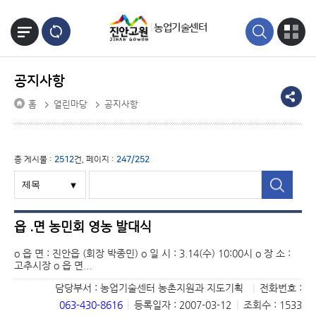
본문바로가기
농업기술센터
공지사항
홈
열린마당
공지사항
총 게시물 :
2512
건, 페이지 :
247/252
읍 .면 농민회 영농 발대식
o 읍 면 : 진안읍 (회장 박종민) o 일 시 : 3.14(수) 10:00시 o 장 소 :
고추시장 o 읍 면...
담당부서 : 농업기술센터 농촌지원과 지도기획
|
전화번호 :
063-430-8616
|
등록일자 : 2007-03-12
|
조회수 : 1533