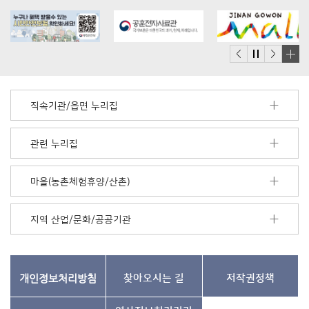
배
너
모
직속기관/읍면 누리집
음
더
보
관련 누리집
기
마을(농촌체험휴양/산촌)
지역 산업/문화/공공기관
개인정보처리방침
찾아오시는 길
저작권정책