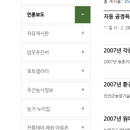
총 게시물 :
25
언론보도
자동 공정육
○ 일 시 : 2. 2
자유게시판
2007년 
업무추진비
2007년 농촌
포토갤러리
2007년 
주간농사정보
진안군농업기술센터
농가 누리집
2007년 
전통테마.체험 마을촌
농업기술센터에서는