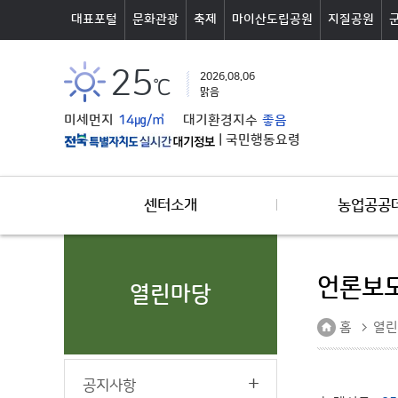
본문바로가기
대표포털
문화관광
축제
마이산도립공원
지질공원
25
2026.08.06
℃
맑음
미세먼지
14㎍/㎥
대기환경지수
좋음
|
국민행동요령
센터소개
농업공공
언론보
열린마당
홈
열린
공지사항