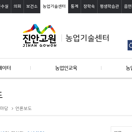
군수실
의회
보건소
농업기술센터
통계
장학숙
평생학습관
읍면
농업기술센터
데이터
농업인교육
농
도
마당
언론보도