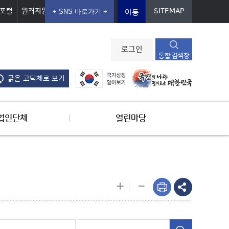
포털
원격지원
SITEMAP
이동
로그인
통합 검색창
굵은 고딕체로 보기
업인단체
열린마당
-
+