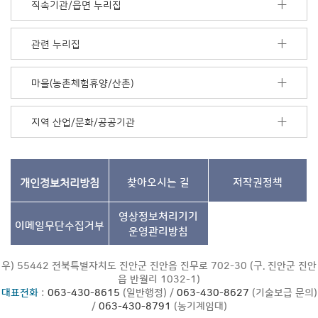
직속기관/읍면 누리집
음
더
보
관련 누리집
기
마을(농촌체험휴양/산촌)
지역 산업/문화/공공기관
개인정보처리방침
찾아오시는 길
저작권정책
영상정보처리기기
이메일무단수집거부
운영관리방침
우) 55442 전북특별자치도 진안군 진안읍 진무로 702-30 (구. 진안군 진안
읍 반월리 1032-1)
대표전화
:
063-430-8615
(일반행정) /
063-430-8627
(기술보급 문의)
/
063-430-8791
(농기계임대)